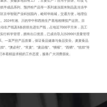
、重庆、安徽多地自有工厂，主要生产：台湾手抓饼、印度飞
蛋糕半成品系列、预拌粉产品等一系列速冻面米制品及冷冻半
岗区京华智能产业科技园内，毗邻华南城，交通方便，地理位
。2024年湘、川的华中和西南生产基地相继投产运营。目
动生产线及8条烘焙先进生产线，占地近7000平方米，员工
司实行科学管理，拥有出口资质，已成功导入IS09001质量管理
理体系。一直严控产品质量，保证食品健康与食品安全。麦麦食品
”、“澳必利”、“常麦”、“麦品颂”、“咦喔”、“西晒”、“炫煌”等
们本着精益求精的工作态度，服务广大消费朋友。