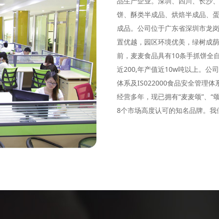
品生产企业。深圳、四川、长沙
饼、酥类半成品、烘焙半成品、
成品。公司位于广东省深圳市龙
置优越，园区环境优美，绿树成荫
前，麦麦食品具有10条手抓饼全自
近200,年产值近10w吨以上。公
体系及IS022000食品安全管
经营多年，现已拥有“麦麦颂”、“颂煌
8个市场高度认可的知名品牌。我