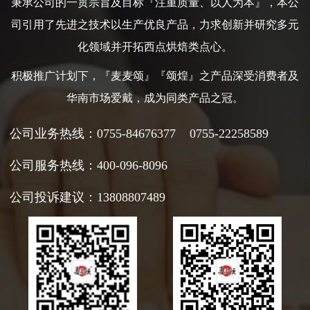
秉承公司的一贯宗旨及目标『注重质量、以人为本』，本公
司引用了先进之技术以生产优良产品，力求创新并研究多元
化领域并开拓西点烘焙类点心。
积极推广计划下，『麦麦颂』『颂煌』之产品深受消费者及
华南市场爱戴，成为同类产品之冠。
公司
业务热线：0755-84676377 0755-22258589
公司服务热线：400-096-8096
公司
投诉建议：13808807489